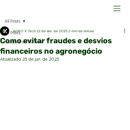
All Posts
AGRO X Tech
22 de abr. de 2025
2 min de leitura
All Posts
Como evitar fraudes e desvios
Histórias de Sucesso
financeiros no agronegócio
Atualizado:
25 de jun. de 2025