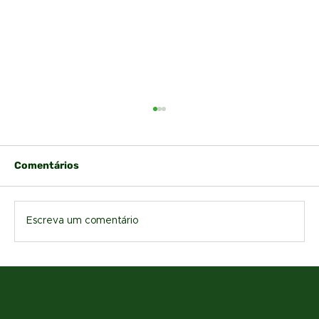
Comentários
Escreva um comentário
Como usar o fluxo de caixa para
decidir o melhor momento de venda